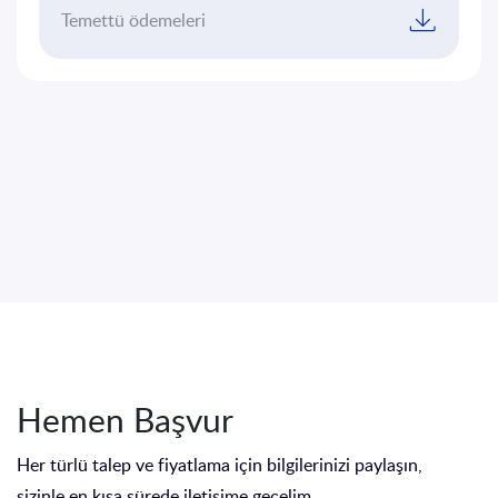
İletişim
Temettü ödemeleri
EN
TR
Hemen Başvur
Her türlü talep ve fiyatlama için bilgilerinizi paylaşın,
sizinle en kısa sürede iletişime geçelim.