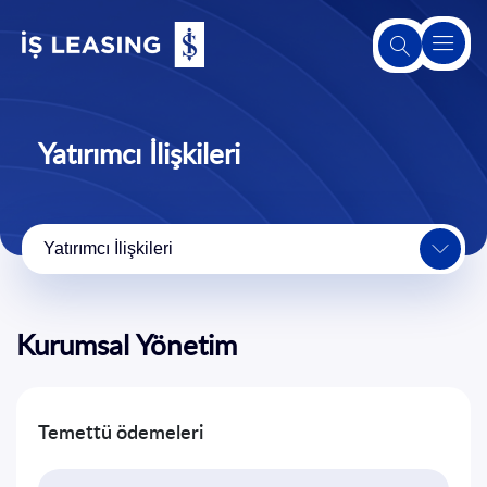
Hakkımızda
Yatırımcı İlişkileri
Leasing
Hakkında
Yatırımcı İlişkileri
Ürünlerimiz
ve
Hizmetlerimiz
Kurumsal Yönetim
2. El Satış
Platformu
Temettü ödemeleri
Sürdürülebilirlik