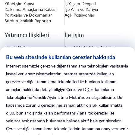
Yönetişim Yapısı
İş Yaşam Dengesi
Kalkınma Amaçlarına Katkısı
İşe Alım ve Kariyer
Politikalar ve Dökümanlar
Açık Pozisyonlar
Sürdürülebilirlik Raporları
Yatırımcı İlişkileri
İletişim
Şirket Bilgileri
Genel Müdürlük ve Şubeler
Finansal Bilgiler
Bize Ulaşın
Bu web sitesinde kullanılan çerezler hakkında
Özel Durum Açıklamaları
Fatura ve Tebligat Bilgileri
Kurumsal Yönetim
Sigorta İşlemleri
İnternet sitemizde çerez ve diğer tanımlama teknolojileri vasıtasıyla
Yatırımcı İlişkileri Formu
Satış Sonrası Hizmetler
kişisel verileriniz işlenmektedir. İnternet sitemizde kullanılan
çerezler ve diğer tanımlama teknolojileri ile bunların kullanım
amaçları hakkında detaylı bilgiye Çerez ve Diğer Tanımlama
Teknolojilerine Yönelik Aydınlatma Metni'nden ulaşabilirsiniz. Bu
kapsamda zorunlu çerezler her zaman aktif olarak kullanılmakta
olup, bunlar dışında kalan performans / analitik çerezler ise
yalnızca açık rızanızın bulunması halinde aktif hale getirilecektir.
Çerez ve diğer tanımlama teknolojilerinin tamamına onay vermeniz