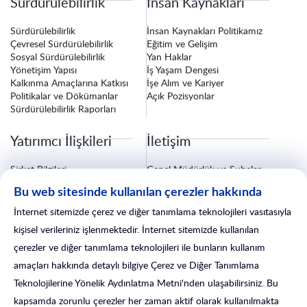
Sürdürülebilirlik
İnsan Kaynakları
Sürdürülebilirlik
İnsan Kaynakları Politikamız
Çevresel Sürdürülebilirlik
Eğitim ve Gelişim
Sosyal Sürdürülebilirlik
Yan Haklar
Yönetişim Yapısı
İş Yaşam Dengesi
Kalkınma Amaçlarına Katkısı
İşe Alım ve Kariyer
Politikalar ve Dökümanlar
Açık Pozisyonlar
Sürdürülebilirlik Raporları
Yatırımcı İlişkileri
İletişim
Şirket Bilgileri
Genel Müdürlük ve Şubeler
Finansal Bilgiler
Bize Ulaşın
Bu web sitesinde kullanılan çerezler hakkında
Özel Durum Açıklamaları
Fatura ve Tebligat Bilgileri
Kurumsal Yönetim
Sigorta İşlemleri
İnternet sitemizde çerez ve diğer tanımlama teknolojileri vasıtasıyla
Yatırımcı İlişkileri Formu
Satış Sonrası Hizmetler
kişisel verileriniz işlenmektedir. İnternet sitemizde kullanılan
çerezler ve diğer tanımlama teknolojileri ile bunların kullanım
amaçları hakkında detaylı bilgiye Çerez ve Diğer Tanımlama
Teknolojilerine Yönelik Aydınlatma Metni'nden ulaşabilirsiniz. Bu
kapsamda zorunlu çerezler her zaman aktif olarak kullanılmakta