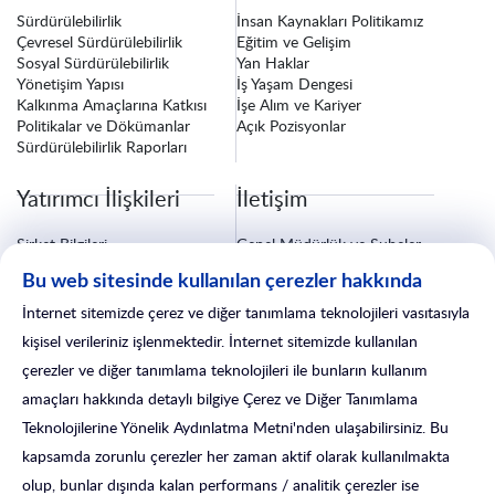
Sürdürülebilirlik
İnsan Kaynakları Politikamız
Çevresel Sürdürülebilirlik
Eğitim ve Gelişim
Sosyal Sürdürülebilirlik
Yan Haklar
Yönetişim Yapısı
İş Yaşam Dengesi
Kalkınma Amaçlarına Katkısı
İşe Alım ve Kariyer
Politikalar ve Dökümanlar
Açık Pozisyonlar
Sürdürülebilirlik Raporları
Yatırımcı İlişkileri
İletişim
Şirket Bilgileri
Genel Müdürlük ve Şubeler
Finansal Bilgiler
Bize Ulaşın
Bu web sitesinde kullanılan çerezler hakkında
Özel Durum Açıklamaları
Fatura ve Tebligat Bilgileri
Kurumsal Yönetim
Sigorta İşlemleri
İnternet sitemizde çerez ve diğer tanımlama teknolojileri vasıtasıyla
Yatırımcı İlişkileri Formu
Satış Sonrası Hizmetler
kişisel verileriniz işlenmektedir. İnternet sitemizde kullanılan
çerezler ve diğer tanımlama teknolojileri ile bunların kullanım
amaçları hakkında detaylı bilgiye Çerez ve Diğer Tanımlama
Teknolojilerine Yönelik Aydınlatma Metni'nden ulaşabilirsiniz. Bu
kapsamda zorunlu çerezler her zaman aktif olarak kullanılmakta
olup, bunlar dışında kalan performans / analitik çerezler ise