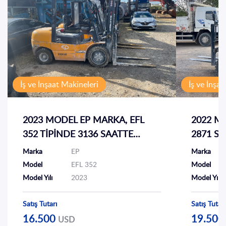
İletişim
EN
TR
İş ve İnşaat Makineleri
İş ve İnşa
2023 MODEL EP MARKA, EFL
2022 M
352 TİPİNDE 3136 SAATTE
2871 SA
AKÜLÜ FORKLİFT
Marka
EP
Marka
Model
EFL 352
Model
Model Yılı
2023
Model Yılı
Satış Tutarı
Satış Tutarı
16.500
19.50
USD