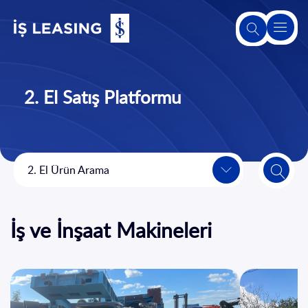
Hakkımızda
2. El Satış Platformu
Leasing
Hakkında
Ürünlerimiz
2. El Ürün Arama
ve
Hizmetlerimiz
İş ve İnşaat Makineleri
2. El Satış
Platformu
Sürdürülebilirlik