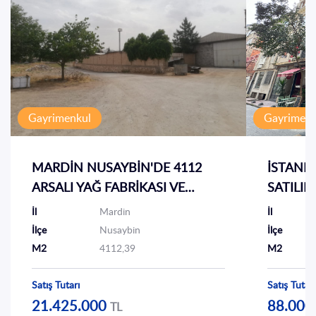
İletişim
EN
TR
Gayrimenkul
Gayrimenk
MARDİN NUSAYBİN'DE 4112
İSTANB
ARSALI YAĞ FABRİKASI VE
SATILIK
MÜŞTEMİLATI
(SAHİB
İl
Mardin
İl
İlçe
Nusaybin
İlçe
M2
4112,39
M2
Satış Tutarı
Satış Tutarı
21.425.000
88.000
TL