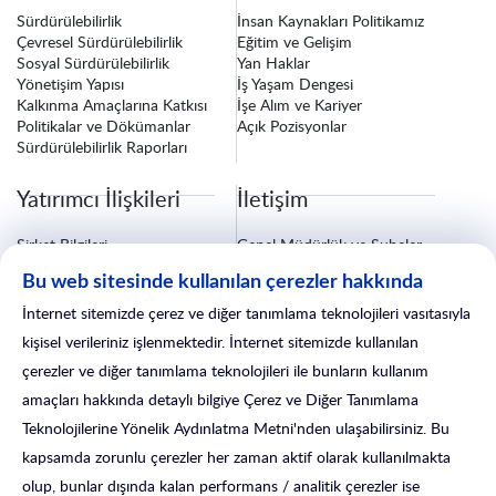
Sürdürülebilirlik
İnsan Kaynakları Politikamız
Çevresel Sürdürülebilirlik
Eğitim ve Gelişim
Sosyal Sürdürülebilirlik
Yan Haklar
Yönetişim Yapısı
İş Yaşam Dengesi
Kalkınma Amaçlarına Katkısı
İşe Alım ve Kariyer
Politikalar ve Dökümanlar
Açık Pozisyonlar
Sürdürülebilirlik Raporları
Yatırımcı İlişkileri
İletişim
Şirket Bilgileri
Genel Müdürlük ve Şubeler
Finansal Bilgiler
Bize Ulaşın
Bu web sitesinde kullanılan çerezler hakkında
Özel Durum Açıklamaları
Fatura ve Tebligat Bilgileri
Kurumsal Yönetim
Sigorta İşlemleri
İnternet sitemizde çerez ve diğer tanımlama teknolojileri vasıtasıyla
Yatırımcı İlişkileri Formu
Satış Sonrası Hizmetler
kişisel verileriniz işlenmektedir. İnternet sitemizde kullanılan
çerezler ve diğer tanımlama teknolojileri ile bunların kullanım
amaçları hakkında detaylı bilgiye Çerez ve Diğer Tanımlama
Teknolojilerine Yönelik Aydınlatma Metni'nden ulaşabilirsiniz. Bu
kapsamda zorunlu çerezler her zaman aktif olarak kullanılmakta
olup, bunlar dışında kalan performans / analitik çerezler ise