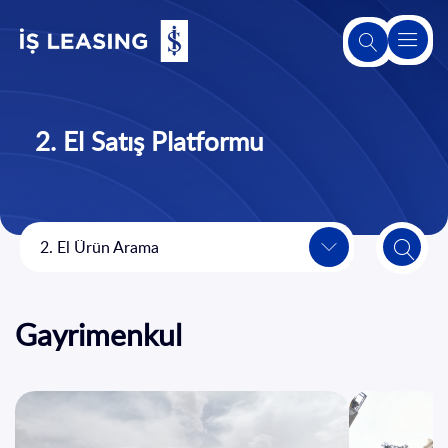
Hakkımızda
2. El Satış Platformu
Leasing
Hakkında
Ürünlerimiz
2. El Ürün Arama
ve
Hizmetlerimiz
Gayrimenkul
2. El Satış
Platformu
Sürdürülebilirlik