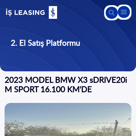
Hakkımızda
2. El Satış Platformu
Leasing
Hakkında
Ürünlerimiz
2023 MODEL BMW X3 sDRIVE20i
ve
Hizmetlerimiz
M SPORT 16.100 KM'DE
2. El Satış
Platformu
Sürdürülebilirlik