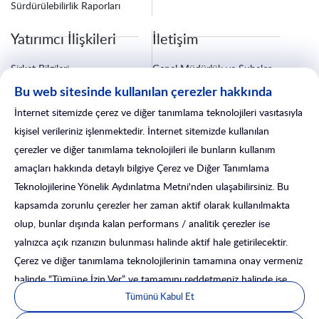
Sürdürülebilirlik Raporları
Yatırımcı İlişkileri
İletişim
Şirket Bilgileri
Genel Müdürlük ve Şubeler
Finansal Bilgiler
Bize Ulaşın
Bu web sitesinde kullanılan çerezler hakkında
Özel Durum Açıklamaları
Fatura ve Tebligat Bilgileri
Kurumsal Yönetim
Sigorta İşlemleri
İnternet sitemizde çerez ve diğer tanımlama teknolojileri vasıtasıyla
Yatırımcı İlişkileri Formu
Satış Sonrası Hizmetler
kişisel verileriniz işlenmektedir. İnternet sitemizde kullanılan
çerezler ve diğer tanımlama teknolojileri ile bunların kullanım
amaçları hakkında detaylı bilgiye Çerez ve Diğer Tanımlama
Teknolojilerine Yönelik Aydınlatma Metni'nden ulaşabilirsiniz. Bu
kapsamda zorunlu çerezler her zaman aktif olarak kullanılmakta
olup, bunlar dışında kalan performans / analitik çerezler ise
yalnızca açık rızanızın bulunması halinde aktif hale getirilecektir.
Çerez ve diğer tanımlama teknolojilerinin tamamına onay vermeniz
Satış Fiyatı
4.100.000 TL
halinde “Tümüne İzin Ver” ve tamamını reddetmeniz halinde ise
© 2025 İsLeasing. Tüm Hakları Saklıdır.
Tümünü Kabul Et
“Tümünü Reddet” seçeneği ile ilerleyebilirsiniz. Ayrıca, işbu çerez
KVKK
Gerekli Belgeler
KDV Tablosu
Mevzuat
Leasing'de KDV
Teklif Ver
yönetim panelinden butonları tercihinize göre açık veya kapalı