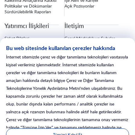
Kalkınma Amaçlarına Katkısı
İşe Alım ve Kariyer
Politikalar ve Dökümanlar
Açık Pozisyonlar
Sürdürülebilirlik Raporları
Yatırımcı İlişkileri
İletişim
Şirket Bilgileri
Genel Müdürlük ve Şubeler
Finansal Bilgiler
Bize Ulaşın
Bu web sitesinde kullanılan çerezler hakkında
Özel Durum Açıklamaları
Fatura ve Tebligat Bilgileri
Kurumsal Yönetim
Sigorta İşlemleri
İnternet sitemizde çerez ve diğer tanımlama teknolojileri vasıtasıyla
Yatırımcı İlişkileri Formu
Satış Sonrası Hizmetler
kişisel verileriniz işlenmektedir. İnternet sitemizde kullanılan
çerezler ve diğer tanımlama teknolojileri ile bunların kullanım
amaçları hakkında detaylı bilgiye Çerez ve Diğer Tanımlama
Teknolojilerine Yönelik Aydınlatma Metni'nden ulaşabilirsiniz. Bu
kapsamda zorunlu çerezler her zaman aktif olarak kullanılmakta
olup, bunlar dışında kalan performans / analitik çerezler ise
yalnızca açık rızanızın bulunması halinde aktif hale getirilecektir.
Çerez ve diğer tanımlama teknolojilerinin tamamına onay vermeniz
Satış Fiyatı
41.250 EUR
halinde “Tümüne İzin Ver” ve tamamını reddetmeniz halinde ise
© 2025 İsLeasing. Tüm Hakları Saklıdır.
Tümünü Kabul Et