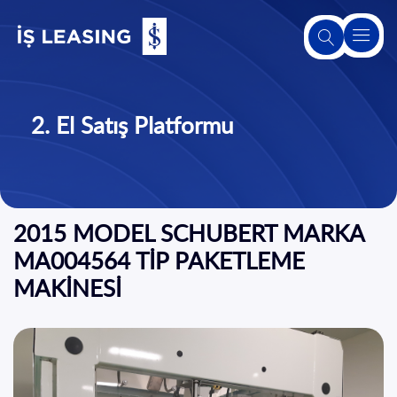
Hakkımızda
2. El Satış Platformu
Leasing
Hakkında
Ürünlerimiz
2015 MODEL SCHUBERT MARKA
ve
Hizmetlerimiz
MA004564 TİP PAKETLEME
MAKİNESİ
2. El Satış
Platformu
Sürdürülebilirlik